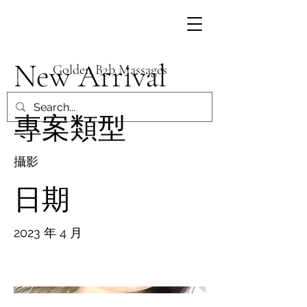
New Arrival
Golden B2b Massages
專案類型
攝影
日期
2023 年 4 月