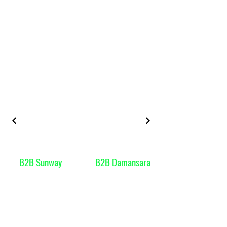
B2B Sunway
B2B Damansara
Gallery Blog
Body to body massage
Discover the magic of B2B massage for self-care
🌿. Golden B2b Massage revitalizes your well-